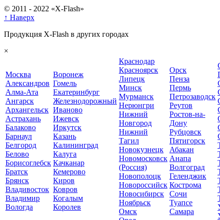
© 2011 - 2022 «X-Flash»
↑ Наверх
Продукция X-Flash в других городах
×
Краснодар
Красноярск
Орск
Москва
Воронеж
Липецк
Пенза
Александров
Гомель
Минск
Пермь
Алма-Ата
Екатеринбург
Мурманск
Петрозаводск
Ангарск
Железнодорожный
Нерюнгри
Реутов
Архангельск
Иваново
Нижний
Ростов-на-
Астрахань
Ижевск
Новгород
Дону
Балаково
Иркутск
Нижний
Рубцовск
Барнаул
Казань
Тагил
Пятигорск
Белгород
Калининград
Новокузнецк
Абакан
Белово
Калуга
Новомосковск
Анапа
Борисоглебск
Качканар
(Россия)
Волгоград
Братск
Кемерово
Новополоцк
Геленджик
Брянск
Киров
Новороссийск
Кострома
Владивосток
Ковров
Новосибирск
Сочи
Владимир
Когалым
Ноябрьск
Туапсе
Вологда
Королев
Омск
Самара