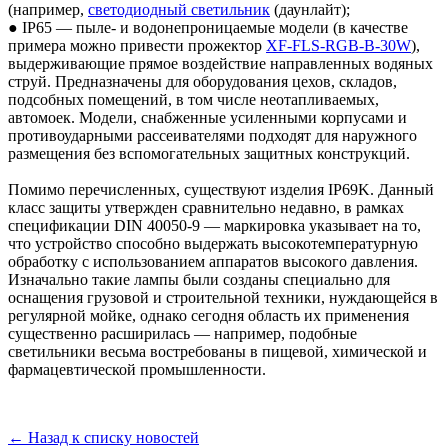
(например,
светодиодный светильник
(даунлайт);
● IP65 — пыле- и водонепроницаемые модели (в качестве
примера можно привести прожектор
XF-FLS-RGB-В-30W
),
выдерживающие прямое воздействие направленных водяных
струй. Предназначены для оборудования цехов, складов,
подсобных помещений, в том числе неотапливаемых,
автомоек. Модели, снабженные усиленными корпусами и
противоударными рассеивателями подходят для наружного
размещения без вспомогательных защитных конструкций.
Помимо перечисленных, существуют изделия IP69K. Данный
класс защиты утвержден сравнительно недавно, в рамках
спецификации DIN 40050-9 — маркировка указывает на то,
что устройство способно выдержать высокотемпературную
обработку с использованием аппаратов высокого давления.
Изначально такие лампы были созданы специально для
оснащения грузовой и строительной техники, нуждающейся в
регулярной мойке, однако сегодня область их применения
существенно расширилась — например, подобные
светильники весьма востребованы в пищевой, химической и
фармацевтической промышленности.
← Назад к списку новостей