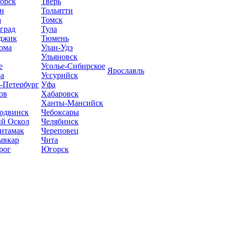
орск
Тверь
н
Тольятти
а
Томск
град
Тула
джик
Тюмень
ома
Улан-Удэ
Ульяновск
е
Усолье-Сибирское
Ярославль
а
Уссурийск
-Петербург
Уфа
ов
Хабаровск
Ханты-Мансийск
одвинск
Чебоксары
й Оскол
Челябинск
итамак
Череповец
ывкар
Чита
рог
Югорск