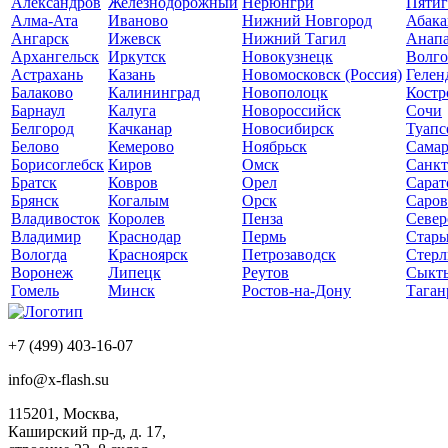
Александров
Железнодорожный
Нерюнгри
Пятиг
Алма-Ата
Иваново
Нижний Новгород
Абака
Ангарск
Ижевск
Нижний Тагил
Анап
Архангельск
Иркутск
Новокузнецк
Волго
Астрахань
Казань
Новомосковск (Россия)
Гелен
Балаково
Калининград
Новополоцк
Костр
Барнаул
Калуга
Новороссийск
Сочи
Белгород
Качканар
Новосибирск
Туапс
Белово
Кемерово
Ноябрьск
Самар
Борисоглебск
Киров
Омск
Санкт
Братск
Ковров
Орел
Сарат
Брянск
Когалым
Орск
Саров
Владивосток
Королев
Пенза
Север
Владимир
Краснодар
Пермь
Стары
Вологда
Красноярск
Петрозаводск
Стерл
Воронеж
Липецк
Реутов
Сыкт
Гомель
Минск
Ростов-на-Дону
Таган
+7 (499) 403-16-07
info@x-flash.su
115201, Москва,
Каширский пр-д, д. 17,