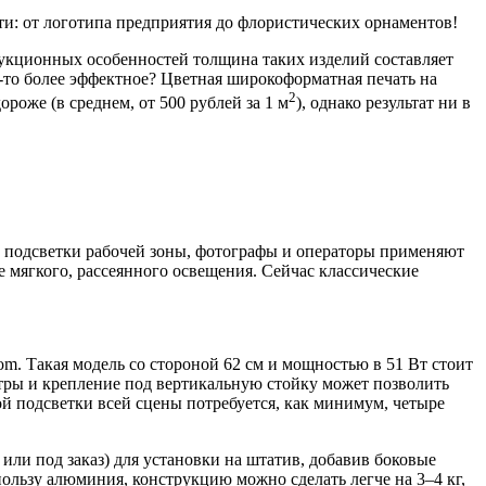
и: от логотипа предприятия до флористических орнаментов!
трукционных особенностей толщина таких изделий составляет
о-то более эффектное? Цветная широкоформатная печать на
2
оже (в среднем, от 500 рублей за 1 м
), однако результат ни в
 подсветки рабочей зоны, фотографы и операторы применяют
 мягкого, рассеянного освещения. Сейчас классические
m. Такая модель со стороной 62 см и мощностью в 51 Вт стоит
ьтры и крепление под вертикальную стойку может позволить
ой подсветки всей сцены потребуется, как минимум, четыре
или под заказ) для установки на штатив, добавив боковые
пользу алюминия, конструкцию можно сделать легче на 3–4 кг,