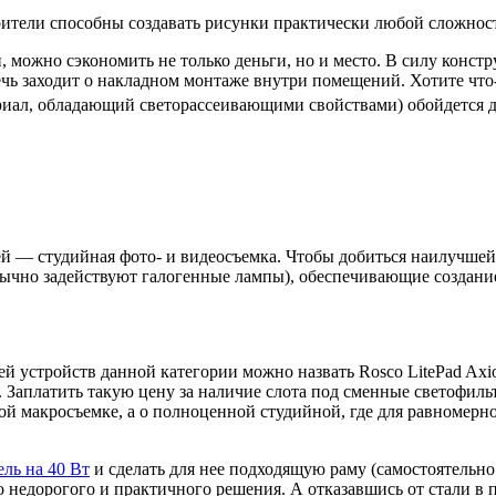
ители способны создавать рисунки практически любой сложност
, можно сэкономить не только деньги, но и место. В силу конс
речь заходит о накладном монтаже внутри помещений. Хотите чт
ал, обладающий светорассеивающими свойствами) обойдется дор
 — студийная фото- и видеосъемка. Чтобы добиться наилучшей
бычно задействуют галогенные лампы), обеспечивающие создание
й устройств данной категории можно назвать Rosco LitePad Axio
 Заплатить такую цену за наличие слота под сменные светофил
ной макросъемке, а о полноценной студийной, где для равномерн
ль на 40 Вт
и сделать для нее подходящую раму (самостоятельно 
о недорогого и практичного решения. А отказавшись от стали в 