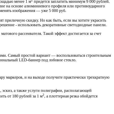
2
лощадью менее 1 м
придется заплатить минимум 9 000 рублей.
лие на основе алюминиевого профиля или противоударного
 менять изображения — уже 5 000 руб.
ят приличную скидку. Но как быть, если вы хотите украсить
 решение - использовать декоративные светодиодные панели.
атового рассеивателя. Такой эффект достигается за счет
ыми. Самый простой вариант — воспользоваться строительным
гинальный LED-баннер под лобовое стекло.
пару маркеров, и на выходе получите практически трехкратную
 эскиз, а также услуги полиграфии, располагающей
2
ть от 180 рублей за 1 м
, а плоттерная резка обойдется