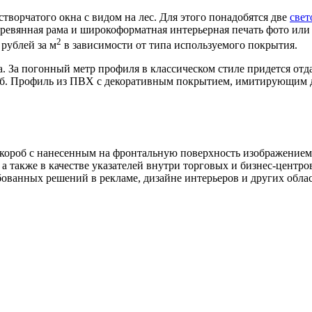
ворчатого окна с видом на лес. Для этого понадобятся две
свет
ревянная рама и широкоформатная интерьерная печать фото или и
2
 рублей за м
в зависимости от типа используемого покрытия.
а. За погонный метр профиля в классическом стиле придется отда
руб. Профиль из ПВХ с декоративным покрытием, имитирующим д
 короб с нанесенным на фронтальную поверхность изображением
а также в качестве указателей внутри торговых и бизнес-центр
ованных решений в рекламе, дизайне интерьеров и других облас