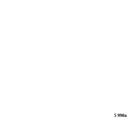
5 990
a