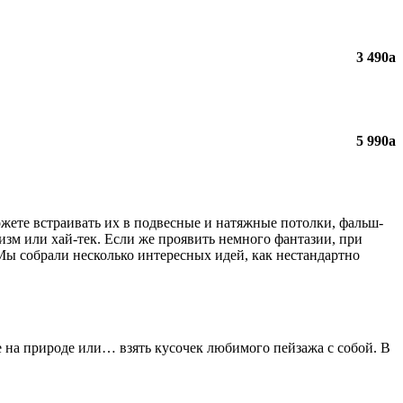
3 490
a
5 990
a
ожете встраивать их в подвесные и натяжные потолки, фальш-
зм или хай-тек. Если же проявить немного фантазии, при
ы собрали несколько интересных идей, как нестандартно
 на природе или… взять кусочек любимого пейзажа с собой. В