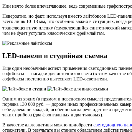
Или нечто более впечатляющее, ведь современные графопостро
Невероятно, но факт: используя вместо лайтбоксов LED-панели
всего лишь 10–13 мм, что особенно важно в ситуациях, когда 
транслюцентную пленку (самоклеющийся синтетический матери
чем не будет уступать классическим фреймлайтам.
LED-панели и студийная съемка
Еще один необычный аспект применения светодиодных панелей
софтбоксы — насадки для источников света (в этом качестве о
софтбоксы постепенно вытесняют LED-осветители.
Одним из ярких (в прямом и переносном смысле) представителе
порядка 130 000 руб. — дороже иных профессиональных камер.
себе далеко не каждый, особенно когда речь идет не о предмет
таких прибора (два фронтальных и два тыловых).
В качестве альтернативы можно приобрести
светодиодную пане
отражатели. В результате вы станете обладателем действительн