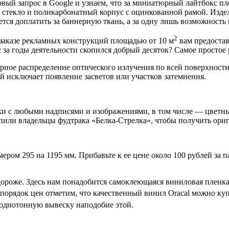
овый запрос в Google и узнаем, что за миниатюрный лайтбокс п
 стекло и поликарбонатный корпус с оцинкованной рамой. Изде
ется доплатить за баннерную ткань, а за одну лишь возможность
2
 заказе рекламных конструкций площадью от 10 м
вам предостав
 за годы деятельности скопился добрый десяток? Самое простое
ое распределение оптического излучения по всей поверхности м
 исключает появление засветов или участков затемнения.
ки с любыми надписями и изображениями, в том числе — цветн
пили владельцы фудтрака «Белка-Стрелка», чтобы получить ори
мером 295 на 1195 мм. Прибавьте к ее цене около 100 рублей за 
ороже. Здесь нам понадобится самоклеющаяся виниловая пленка,
порядок цен отметим, что качественный винил Oracal можно купи
 однотонную вывеску наподобие этой.