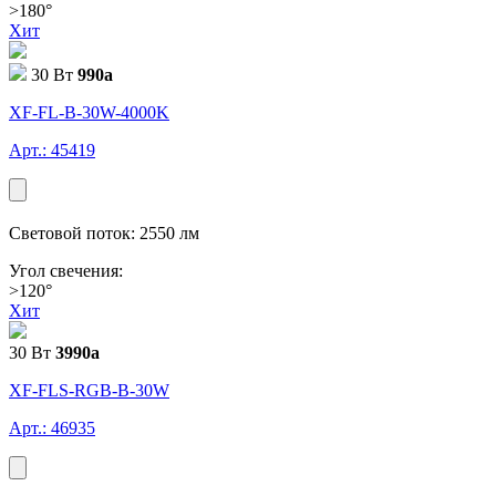
>180°
Хит
30 Вт
990
a
XF-FL-В-30W-4000K
Арт.: 45419
Световой поток: 2550 лм
Угол свечения:
>120°
Хит
30 Вт
3990
a
XF-FLS-RGB-В-30W
Арт.: 46935