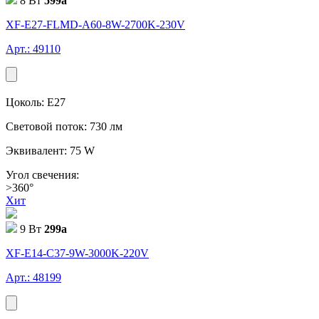
8 Вт
599
a
XF-E27-FLMD-A60-8W-2700K-230V
Арт.: 49110
Цоколь: E27
Световой поток: 730 лм
Эквивалент: 75 W
Угол свечения:
>360°
Хит
9 Вт
299
a
XF-E14-C37-9W-3000K-220V
Арт.: 48199