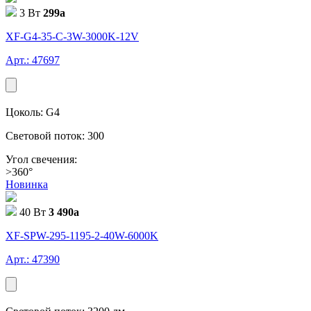
3 Вт
299
a
XF-G4-35-C-3W-3000K-12V
Арт.: 47697
Цоколь: G4
Световой поток: 300
Угол свечения:
>360°
Новинка
40 Вт
3 490
a
XF-SPW-295-1195-2-40W-6000K
Арт.: 47390