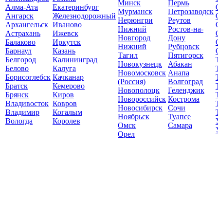
Минск
Пермь
Алма-Ата
Екатеринбург
Мурманск
Петрозаводск
Ангарск
Железнодорожный
Нерюнгри
Реутов
Архангельск
Иваново
Нижний
Ростов-на-
Астрахань
Ижевск
Новгород
Дону
Балаково
Иркутск
Нижний
Рубцовск
Барнаул
Казань
Тагил
Пятигорск
Белгород
Калининград
Новокузнецк
Абакан
Белово
Калуга
Новомосковск
Анапа
Борисоглебск
Качканар
(Россия)
Волгоград
Братск
Кемерово
Новополоцк
Геленджик
Брянск
Киров
Новороссийск
Кострома
Владивосток
Ковров
Новосибирск
Сочи
Владимир
Когалым
Ноябрьск
Туапсе
Вологда
Королев
Омск
Самара
Орел