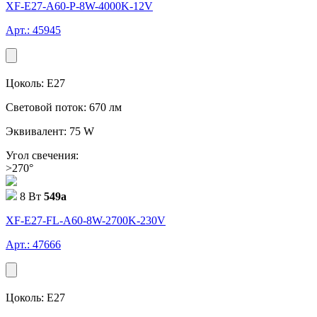
XF-E27-A60-P-8W-4000K-12V
Арт.: 45945
Цоколь: E27
Световой поток: 670 лм
Эквивалент: 75 W
Угол свечения:
>270°
8 Вт
549
a
XF-E27-FL-A60-8W-2700K-230V
Арт.: 47666
Цоколь: E27