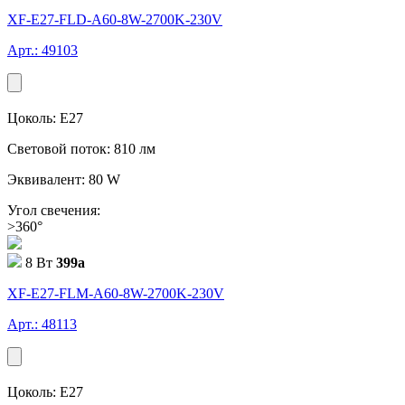
XF-E27-FLD-A60-8W-2700K-230V
Арт.: 49103
Цоколь: E27
Световой поток: 810 лм
Эквивалент: 80 W
Угол свечения:
>360°
8 Вт
399
a
XF-E27-FLM-A60-8W-2700K-230V
Арт.: 48113
Цоколь: E27