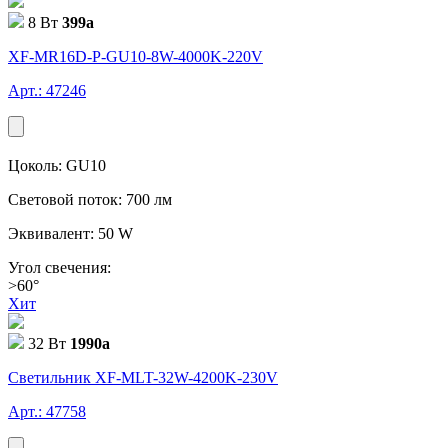
8 Вт
399
a
XF-MR16D-P-GU10-8W-4000K-220V
Арт.: 47246
Цоколь: GU10
Световой поток: 700 лм
Эквивалент: 50 W
Угол свечения:
>60°
Хит
32 Вт
1990
a
Светильник XF-MLT-32W-4200K-230V
Арт.: 47758