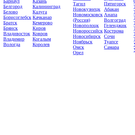
Барнаул
Казань
Тагил
Пятигорск
Белгород
Калининград
Новокузнецк
Абакан
Белово
Калуга
Новомосковск
Анапа
Борисоглебск
Качканар
(Россия)
Волгоград
Братск
Кемерово
Новополоцк
Геленджик
Брянск
Киров
Новороссийск
Кострома
Владивосток
Ковров
Новосибирск
Сочи
Владимир
Когалым
Ноябрьск
Туапсе
Вологда
Королев
Омск
Самара
Орел