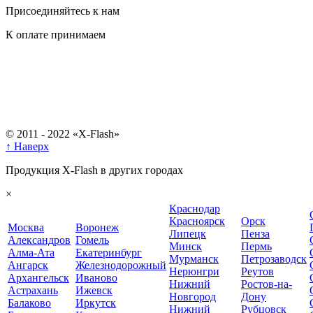
Присоединяйтесь к нам
К оплате принимаем
© 2011 - 2022 «X-Flash»
↑ Наверх
Продукция X-Flash в других городах
×
Краснодар
Красноярск
Орск
Москва
Воронеж
Липецк
Пенза
Александров
Гомель
Минск
Пермь
Алма-Ата
Екатеринбург
Мурманск
Петрозаводск
Ангарск
Железнодорожный
Нерюнгри
Реутов
Архангельск
Иваново
Нижний
Ростов-на-
Астрахань
Ижевск
Новгород
Дону
Балаково
Иркутск
Нижний
Рубцовск