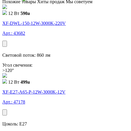
Похожие товары
Хиты продаж
Мы советуем
12 Вт
590
a
XF-DWL-150-12W-3000K-220V
Арт.: 43682
Световой поток: 860 лм
Угол свечения:
>120°
12 Вт
499
a
XF-E27-A65-P-12W-3000K-12V
Арт.: 47178
Цоколь: E27