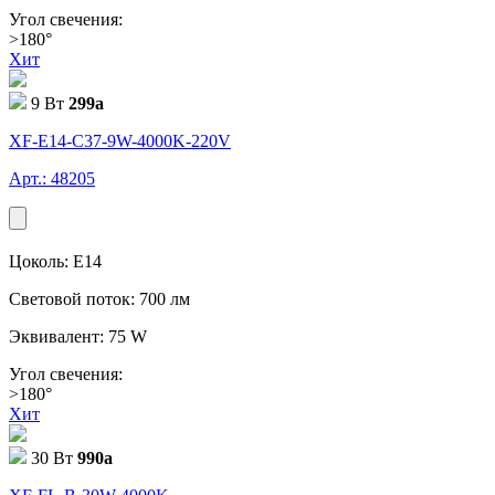
Угол свечения:
>180°
Хит
9 Вт
299
a
XF-E14-C37-9W-4000K-220V
Арт.: 48205
Цоколь: E14
Световой поток: 700 лм
Эквивалент: 75 W
Угол свечения:
>180°
Хит
30 Вт
990
a