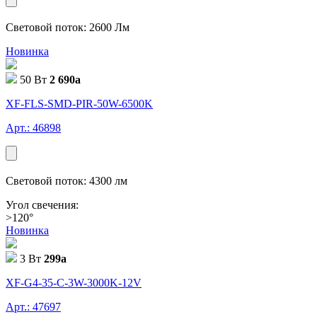
Световой поток: 2600 Лм
Новинка
50 Вт
2 690
a
XF-FLS-SMD-PIR-50W-6500K
Арт.: 46898
Световой поток: 4300 лм
Угол свечения:
>120°
Новинка
3 Вт
299
a
XF-G4-35-C-3W-3000K-12V
Арт.: 47697