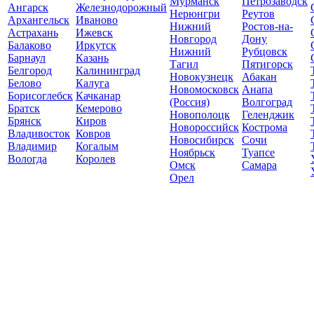
Мурманск
Петрозаводск
Ангарск
Железнодорожный
Нерюнгри
Реутов
Архангельск
Иваново
Нижний
Ростов-на-
Астрахань
Ижевск
Новгород
Дону
Балаково
Иркутск
Нижний
Рубцовск
Барнаул
Казань
Тагил
Пятигорск
Белгород
Калининград
Новокузнецк
Абакан
Белово
Калуга
Новомосковск
Анапа
Борисоглебск
Качканар
(Россия)
Волгоград
Братск
Кемерово
Новополоцк
Геленджик
Брянск
Киров
Новороссийск
Кострома
Владивосток
Ковров
Новосибирск
Сочи
Владимир
Когалым
Ноябрьск
Туапсе
Вологда
Королев
Омск
Самара
Орел