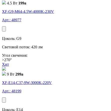
4.5 Вт
199
a
XF-G9-M64-4.5W-4000K-230V
Арт.: 48977
Цоколь: G9
Световой поток: 420 лм
Угол свечения:
>270°
Хит
9 Вт
299
a
XF-E14-C37-9W-3000K-220V
Арт.: 48199
Цоколь: E14