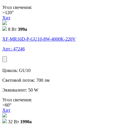
Угол свечения:
>120°
Хит
8 Вт
399
a
XF-MR16D-P-GU10-8W-4000K-220V
Арт.: 47246
Цоколь: GU10
Световой поток: 700 лм
Эквивалент: 50 W
Угол свечения:
>60°
Хит
32 Вт
1990
a