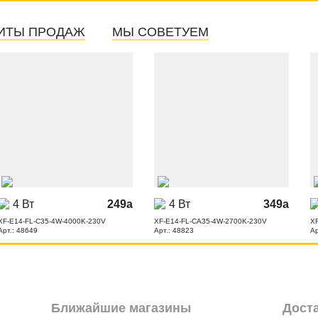
ИТЫ ПРОДАЖ
МЫ СОВЕТУЕМ
4 Вт
249
a
4 Вт
349
a
XF-E14-FL-C35-4W-4000K-230V
XF-E14-FL-CA35-4W-2700K-230V
X
Арт.: 48649
Арт.: 48823
Ар
Ближайшие магазины
Дост