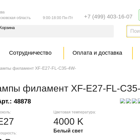
ква
+7 (499) 403-16-07
9:00-18:00 Пн-Пт
сковская область
Корзина
Сотрудничество
Оплата и доставка
лампы филамент XF-E27-FL-C35-4W-
ампы филамент XF-E27-FL-C35
Арт.: 48878
околь:
Цветовая температура:
E27
4000 K
Белый свет
ощность: