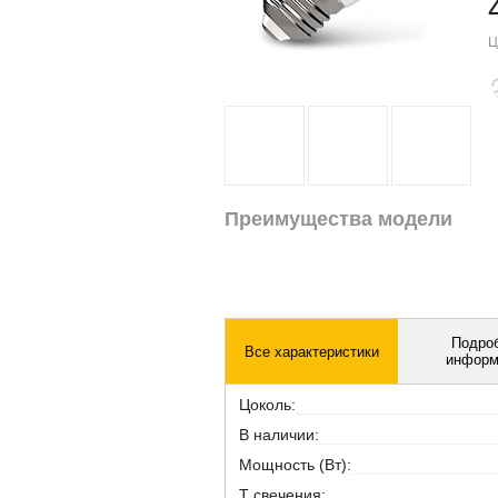
Ц
Преимущества модели
Подро
Все характеристики
информ
Цоколь:
В наличии:
Мощность (Вт):
T свечения: