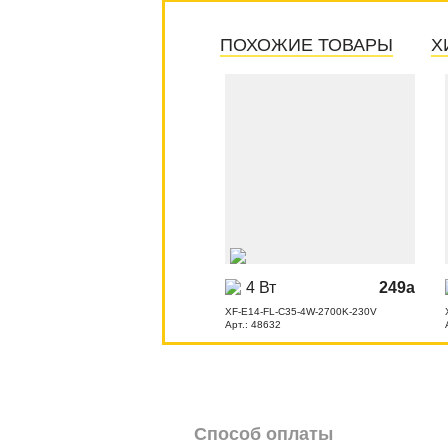
ПОХОЖИЕ ТОВАРЫ
Х
4 Вт
249
a
XF-E14-FL-C35-4W-2700K-230V
Арт.: 48632
Способ оплаты