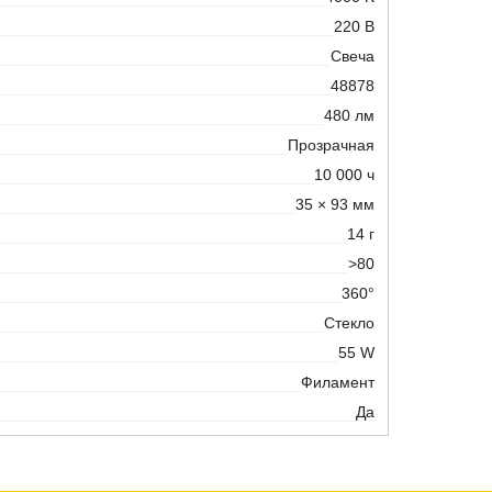
220 В
Свеча
48878
480 лм
Прозрачная
10 000 ч
35 × 93 мм
14 г
>80
360°
Стекло
55 W
Филамент
Да