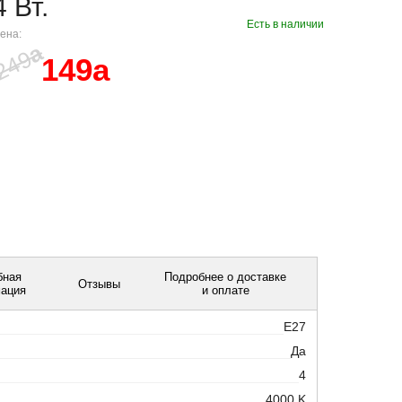
4 Вт.
Есть в наличии
ена:
a
249
149
a
бная
Подробнее о доставке
Отзывы
ация
и оплате
E27
Да
4
4000 K