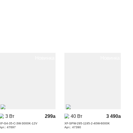
Новинка
Новинка
3 Вт
299
a
40 Вт
3 490
a
XF-G4-35-C-3W-3000K-12V
XF-SPW-295-1195-2-40W-6000K
Арт.: 47697
Арт.: 47390