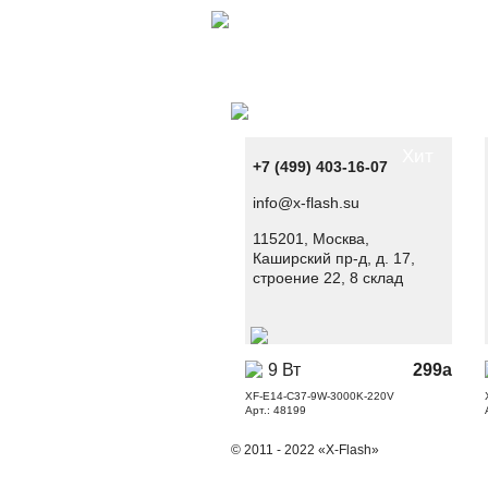
Хит
+7 (499) 403-16-07
info@x-flash.su
115201, Москва,
Каширский пр-д, д. 17,
строение 22, 8 склад
9 Вт
299
a
XF-E14-C37-9W-3000K-220V
Арт.: 48199
© 2011 - 2022 «X-Flash»