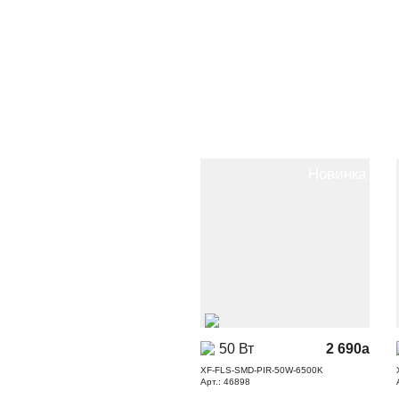
Новинка
50 Вт
2 690
a
XF-FLS-SMD-PIR-50W-6500K
Арт.: 46898