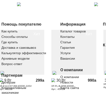
Помощь покупателю
Информация
П
Как купить
Каталог товаров
Хит
Хит
Способы оплаты
Контакты
Где купить
Статьи
К
Доставка и самовывоз
Гарантия
Калькулятор эффективности
Услуги
Архивные модели
Вакансии
Вопрос-ответ
О компании
Партнерам
О компании
9 Вт
299
a
30 Вт
990
a
Дилерам
Новости
X
XF-E14-C37-9W-4000K-220V
XF-FL-В-30W-4000K
Корпоративным
Карта сайта
Ар
Арт.: 48205
Арт.: 45419
заказчикам