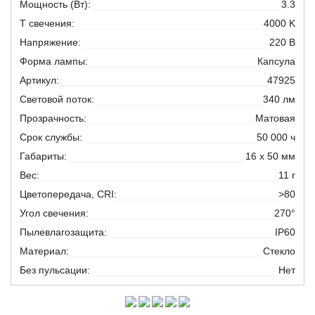
Мощность (Вт):
3.3
T свечения:
4000 K
Напряжение:
220 В
Форма лампы:
Капсула
Артикул:
47925
Световой поток:
340 лм
Прозрачность:
Матовая
Срок службы:
50 000 ч
Габариты:
16 х 50 мм
Вес:
11 г
Цветопередача, CRI:
>80
Угол свечения:
270°
Пылевлагозащита:
IP60
Материал:
Стекло
Без пульсации:
Нет