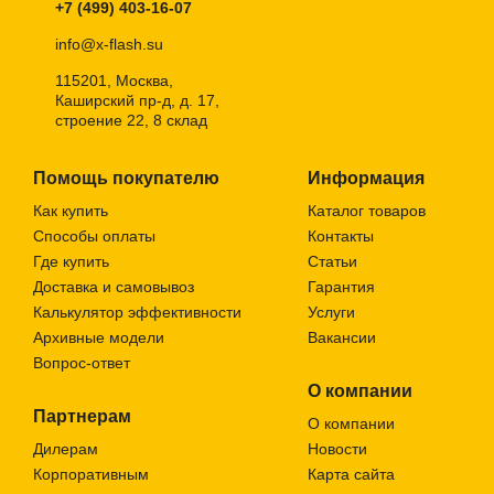
+7 (499) 403-16-07
XF-E14-C37-9W-3000K-220V
XF-E14-C37-9W-4000K-22
Арт.: 48199
Арт.: 48205
info@x-flash.su
115201, Москва,
Каширский пр-д, д. 17,
строение 22, 8 склад
Помощь покупателю
Информация
Как купить
Каталог товаров
Способы оплаты
Контакты
Где купить
Статьи
Доставка и самовывоз
Гарантия
Калькулятор эффективности
Услуги
Новинка
Н
Архивные модели
Вакансии
Вопрос-ответ
О компании
Партнерам
О компании
Дилерам
Новости
Корпоративным
Карта сайта