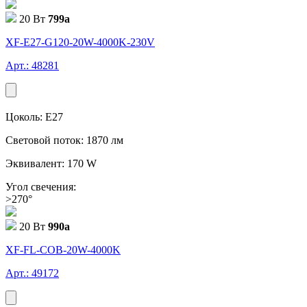
20 Вт
799
a
XF-E27-G120-20W-4000K-230V
Арт.: 48281
Цоколь: E27
Световой поток: 1870 лм
Эквивалент: 170 W
Угол свечения:
>270°
20 Вт
990
a
XF-FL-COB-20W-4000K
Арт.: 49172