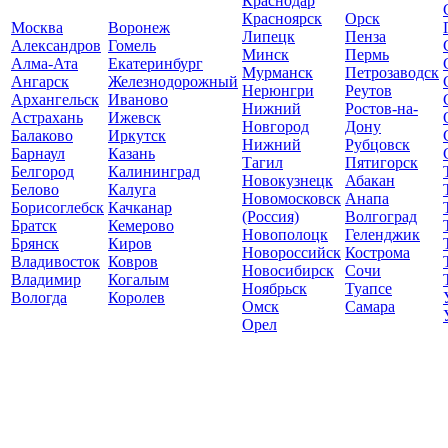
Краснодар
Красноярск
Орск
Москва
Воронеж
Липецк
Пенза
Александров
Гомель
Минск
Пермь
Алма-Ата
Екатеринбург
Мурманск
Петрозаводск
Ангарск
Железнодорожный
Нерюнгри
Реутов
Архангельск
Иваново
Нижний
Ростов-на-
Астрахань
Ижевск
Новгород
Дону
Балаково
Иркутск
Нижний
Рубцовск
Барнаул
Казань
Тагил
Пятигорск
Белгород
Калининград
Новокузнецк
Абакан
Белово
Калуга
Новомосковск
Анапа
Борисоглебск
Качканар
(Россия)
Волгоград
Братск
Кемерово
Новополоцк
Геленджик
Брянск
Киров
Новороссийск
Кострома
Владивосток
Ковров
Новосибирск
Сочи
Владимир
Когалым
Ноябрьск
Туапсе
Вологда
Королев
Омск
Самара
Орел