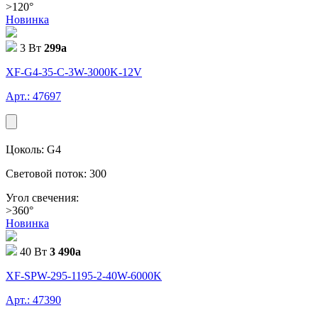
>120°
Новинка
3 Вт
299
a
XF-G4-35-C-3W-3000K-12V
Арт.: 47697
Цоколь: G4
Световой поток: 300
Угол свечения:
>360°
Новинка
40 Вт
3 490
a
XF-SPW-295-1195-2-40W-6000K
Арт.: 47390