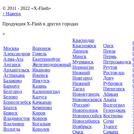
© 2011 - 2022 «X-Flash»
↑ Наверх
Продукция X-Flash в других городах
×
Краснодар
Красноярск
Орск
Москва
Воронеж
Липецк
Пенза
Александров
Гомель
Минск
Пермь
Алма-Ата
Екатеринбург
Мурманск
Петрозаводск
Ангарск
Железнодорожный
Нерюнгри
Реутов
Архангельск
Иваново
Нижний
Ростов-на-
Астрахань
Ижевск
Новгород
Дону
Балаково
Иркутск
Нижний
Рубцовск
Барнаул
Казань
Тагил
Пятигорск
Белгород
Калининград
Новокузнецк
Абакан
Белово
Калуга
Новомосковск
Анапа
Борисоглебск
Качканар
(Россия)
Волгоград
Братск
Кемерово
Новополоцк
Геленджик
Брянск
Киров
Новороссийск
Кострома
Владивосток
Ковров
Новосибирск
Сочи
Владимир
Когалым
Ноябрьск
Туапсе
Вологда
Королев
Омск
Самара