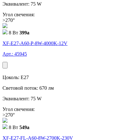
Эквивалент: 75 W
Угол свечения:
>270°
8 Вт
399
a
XF-E27-A60-P-8W-4000K-12V
Арт.: 45945
Цоколь: E27
Световой поток: 670 лм
Эквивалент: 75 W
Угол свечения:
>270°
8 Вт
549
a
XF-E27-FL-A60-8W-2700K-230V