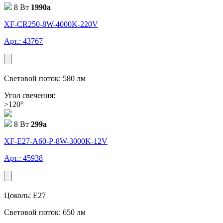
8 Вт
1990
a
XF-CR250-8W-4000K-220V
Арт.: 43767
Световой поток: 580 лм
Угол свечения:
>120°
8 Вт
299
a
XF-E27-A60-P-8W-3000K-12V
Арт.: 45938
Цоколь: E27
Световой поток: 650 лм