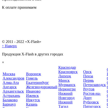
К оплате принимаем
© 2011 - 2022 «X-Flash»
↑ Наверх
Продукция X-Flash в других городах
×
Краснодар
Красноярск
Орск
Москва
Воронеж
Липецк
Пенза
Александров
Гомель
Минск
Пермь
Алма-Ата
Екатеринбург
Мурманск
Петрозаводск
Ангарск
Железнодорожный
Нерюнгри
Реутов
Архангельск
Иваново
Нижний
Ростов-на-
Астрахань
Ижевск
Новгород
Дону
Балаково
Иркутск
Нижний
Рубцовск
Барнаул
Казань
Тагил
Пятигорск