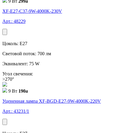
9 Вт
299
a
XF-E27-C37-9W-4000K-230V
Арт.: 48229
Цоколь: E27
Световой поток: 700 лм
Эквивалент: 75 W
Угол свечения:
>270°
9 Вт
190
a
Уцененная лампа XF-BGD-E27-9W-4000K-220V
Арт.: 43231/1