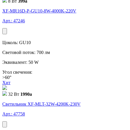
8 Вт
399
a
XF-MR16D-P-GU10-8W-4000K-220V
Арт.: 47246
Цоколь: GU10
Световой поток: 700 лм
Эквивалент: 50 W
Угол свечения:
>60°
Хит
32 Вт
1990
a
Светильник XF-MLT-32W-4200K-230V
Арт.: 47758