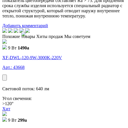
Показатель цветопередачи составляет Ra > 75. Для продления
срока службы изделия используется специальный радиатор с
открытой структурой, который отводит наружу внутреннее
тепло, понижая внутреннюю температуру.
Добавить комментарий
Похожие товары
Хиты продаж
Мы советуем
9 Вт
1490
a
XF-DWL-120-9W-3000K-220V
Арт.: 43668
Световой поток: 640 лм
Угол свечения:
>120°
Хит
9 Вт
299
a