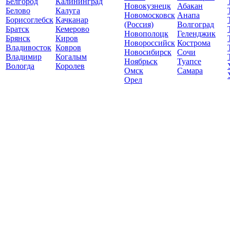
Белгород
Калининград
Новокузнецк
Абакан
Белово
Калуга
Новомосковск
Анапа
Борисоглебск
Качканар
(Россия)
Волгоград
Братск
Кемерово
Новополоцк
Геленджик
Брянск
Киров
Новороссийск
Кострома
Владивосток
Ковров
Новосибирск
Сочи
Владимир
Когалым
Ноябрьск
Туапсе
Вологда
Королев
Омск
Самара
Орел