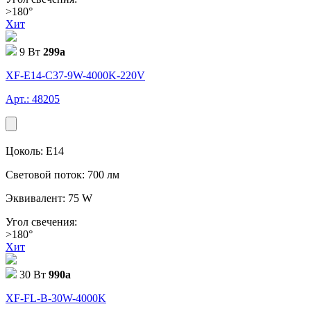
>180°
Хит
9 Вт
299
a
XF-E14-C37-9W-4000K-220V
Арт.: 48205
Цоколь: E14
Световой поток: 700 лм
Эквивалент: 75 W
Угол свечения:
>180°
Хит
30 Вт
990
a
XF-FL-В-30W-4000K