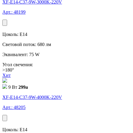
XF-E14-C37-9W-3000K-220V
Арт.: 48199
Цоколь: E14
Световой поток: 680 лм
Эквивалент: 75 W
Угол свечения:
>180°
Хит
9 Вт
299
a
XF-E14-C37-9W-4000K-220V
Арт.: 48205
Цоколь: E14