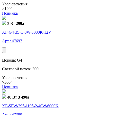
Угол свечения:
>120°
Новинка
3 Вт
299
a
XF-G4-35-C-3W-3000K-12V
Арт.: 47697
Цоколь: G4
Световой поток: 300
Угол свечения:
>360°
Новинка
40 Вт
3 490
a
XF-SPW-295-1195-2-40W-6000K
Арт.: 47390