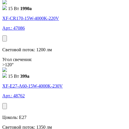
15 Вт
1990
a
XF-CR170-15W-4000K-220V
Арт.: 47086
Световой поток: 1200 лм
Угол свечения:
>120°
15 Вт
399
a
XF-E27-A60-15W-4000K-230V
Арт.: 48762
Цоколь: E27
Световой поток: 1350 лм