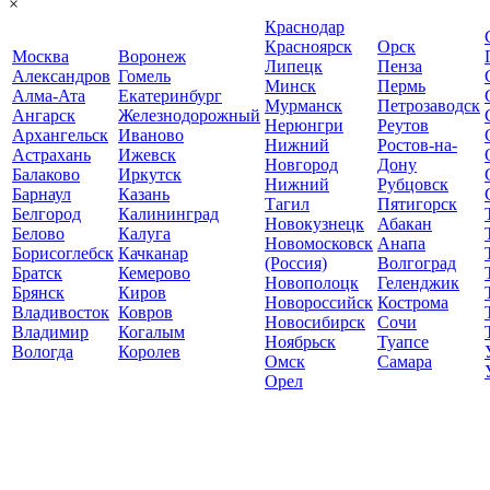
×
Краснодар
Красноярск
Орск
Москва
Воронеж
Липецк
Пенза
Александров
Гомель
Минск
Пермь
Алма-Ата
Екатеринбург
Мурманск
Петрозаводск
Ангарск
Железнодорожный
Нерюнгри
Реутов
Архангельск
Иваново
Нижний
Ростов-на-
Астрахань
Ижевск
Новгород
Дону
Балаково
Иркутск
Нижний
Рубцовск
Барнаул
Казань
Тагил
Пятигорск
Белгород
Калининград
Новокузнецк
Абакан
Белово
Калуга
Новомосковск
Анапа
Борисоглебск
Качканар
(Россия)
Волгоград
Братск
Кемерово
Новополоцк
Геленджик
Брянск
Киров
Новороссийск
Кострома
Владивосток
Ковров
Новосибирск
Сочи
Владимир
Когалым
Ноябрьск
Туапсе
Вологда
Королев
Омск
Самара
Орел