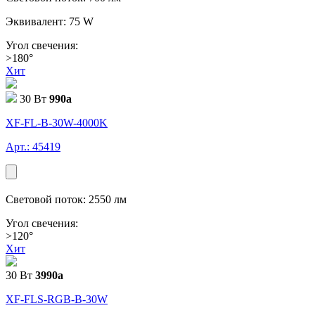
Эквивалент: 75 W
Угол свечения:
>180°
Хит
30 Вт
990
a
XF-FL-В-30W-4000K
Арт.: 45419
Световой поток: 2550 лм
Угол свечения:
>120°
Хит
30 Вт
3990
a
XF-FLS-RGB-В-30W