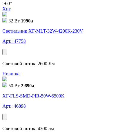
>60°
Хит
32 Вт
1990
a
Светильник XF-MLT-32W-4200K-230V
Арт.: 47758
Световой поток: 2600 Лм
Новинка
50 Вт
2 690
a
XF-FLS-SMD-PIR-50W-6500K
Арт.: 46898
Световой поток: 4300 лм