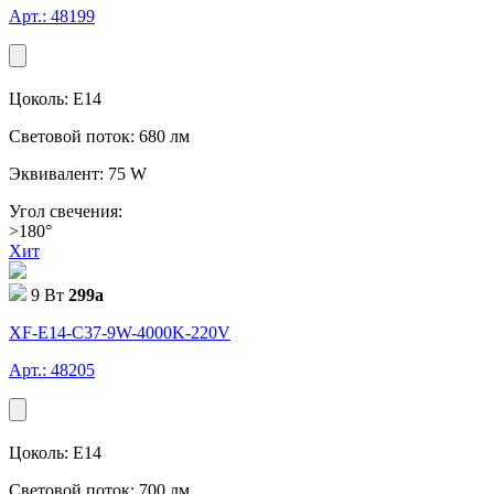
Арт.: 48199
Цоколь: E14
Световой поток: 680 лм
Эквивалент: 75 W
Угол свечения:
>180°
Хит
9 Вт
299
a
XF-E14-C37-9W-4000K-220V
Арт.: 48205
Цоколь: E14
Световой поток: 700 лм