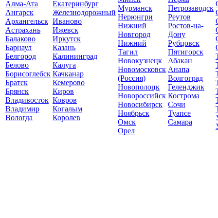
Алма-Ата
Екатеринбург
Мурманск
Петрозаводск
Ангарск
Железнодорожный
Нерюнгри
Реутов
Архангельск
Иваново
Нижний
Ростов-на-
Астрахань
Ижевск
Новгород
Дону
Балаково
Иркутск
Нижний
Рубцовск
Барнаул
Казань
Тагил
Пятигорск
Белгород
Калининград
Новокузнецк
Абакан
Белово
Калуга
Новомосковск
Анапа
Борисоглебск
Качканар
(Россия)
Волгоград
Братск
Кемерово
Новополоцк
Геленджик
Брянск
Киров
Новороссийск
Кострома
Владивосток
Ковров
Новосибирск
Сочи
Владимир
Когалым
Ноябрьск
Туапсе
Вологда
Королев
Омск
Самара
Орел