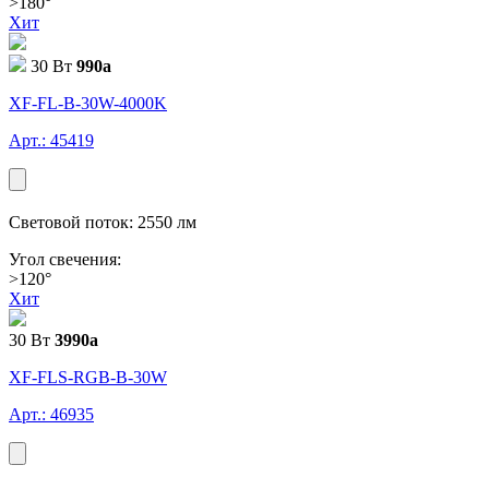
>180°
Хит
30 Вт
990
a
XF-FL-В-30W-4000K
Арт.: 45419
Световой поток: 2550 лм
Угол свечения:
>120°
Хит
30 Вт
3990
a
XF-FLS-RGB-В-30W
Арт.: 46935