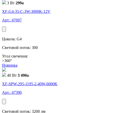
3 Вт
299
a
XF-G4-35-C-3W-3000K-12V
Арт.: 47697
Цоколь: G4
Световой поток: 300
Угол свечения:
>360°
Новинка
40 Вт
3 490
a
XF-SPW-295-1195-2-40W-6000K
Арт.: 47390
Световой поток: 3200 лм