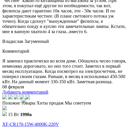
"честнее" какой-то китайщины из магазина за углом. При
этом, я покупал ещё другие по необходимости, так вот,
филипсы дают гарантию 10к часов, эти - 50к часов. И по
характеристикам честнее. (В плане светового потока уж
точно). Когда сдохнут "вынужденные" филипсы, я
обязательно поеду и куплю эти замечательные лампы. Кстати,
мне в ванную хватило 4 за глаза...вместо 6.
Владислав Загуменный
Комментарий
Я заменил практически во всем доме. Обошлось чесно говоря,
немножко дороговато, но оно того стоит. Заметил в первый
месяц експлуатации. Когда посмотрел на электросчетчик, не
поверил своим глазам. Раньше, в месяц я использовал 450-500
кВт. На данный момент 330-350 кВт. Заметная разница.
08 февраля
Добавить комментарий
Похожие товары
Хиты продаж
Мы советуем
15 Вт
1990
a
XF-CR170-15W-4000K-220V